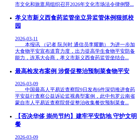
市文化和旅逛局组织召开2026年文化市场法令律例暨...
孝义市新义西食药监管坐立异监管体例狠抓校
园
2026-03-11
本报讯 （记者 阮兴时 通信员李耀鹏） 为进一步加
大食物平安宣布道育力度，出力提高学生食物平安防备
能力，连系大会商，孝义市新义西食药监管坐结合...
最高检发布案例 涉督促整治预制菜食物平安
2026-03-09
中国最高人平易近查察院9日发布6件深切推进食药
平安益行查察公益诉讼监视典型案例，此中包罗云南省
蒙自市人平易近查察院督促整治收集餐饮预制菜食...
【否决华侈 崇尚节约】建牢平安防地 守护文明
餐
2026-03-09