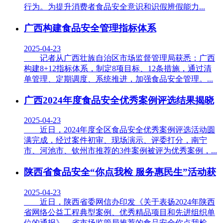
行为。为提升消费者食品安全意识和识假辨假能力...
广西构建食品安全管理指标体系
2025-04-23
记者从广西壮族自治区市场监督管理局获悉：广西
构建8+12指标体系，制定8项目标、12条措施，通过清
单管理、定期调度、系统推进，加强食品安全管理。...
广西2024年度食品安全优秀案例评选结果揭晓
2025-04-23
近日，2024年度全区食品安全优秀案例评选活动圆
满完成，经过案件初审、现场演示、评委打分，南宁
市、河池市、钦州市推荐的3件案例被评为优秀案例，...
陕西省食品安全“你点我检 服务惠民生”活动获
2025-04-23
近日，陕西省委网信办印发《关于表扬2024年陕西
省网络公益工程典型案例、优秀精品项目和先进组织单
位的通报》，省市场监管局推荐的食品安全你点我检...