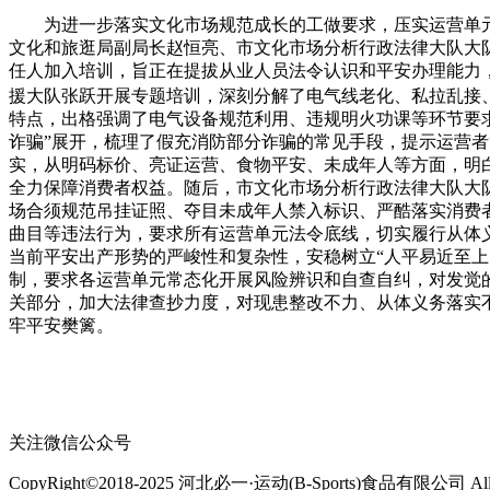
为进一步落实文化市场规范成长的工做要求，压实运营单元从体
文化和旅逛局副局长赵恒亮、市文化市场分析行政法律大队大队
任人加入培训，旨正在提拔从业人员法令认识和平安办理能力
援大队张跃开展专题培训，深刻分解了电气线老化、私拉乱接
特点，出格强调了电气设备规范利用、违规明火功课等环节要
诈骗”展开，梳理了假充消防部分诈骗的常见手段，提示运营者
实，从明码标价、亮证运营、食物平安、未成年人等方面，明
全力保障消费者权益。随后，市文化市场分析行政法律大队大
场合须规范吊挂证照、夺目未成年人禁入标识、严酷落实消费
曲目等违法行为，要求所有运营单元法令底线，切实履行从体
当前平安出产形势的严峻性和复杂性，安稳树立“人平易近至
制，要求各运营单元常态化开展风险辨识和自查自纠，对发觉
关部分，加大法律查抄力度，对现患整改不力、从体义务落实
牢平安樊篱。
关注微信公众号
CopyRight©2018-2025 河北必一·运动(B-Sports)食品有限公司 All Ri