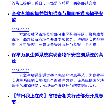
管焦点提醒：近日，市场监管总局、商务部结合发...
全省各地多措并举加强春节期间畅通食物平安
监
2026-02-23
神农架林区市场监管部分由区带领带队，聚焦农贸
市场、商超级沉点场合开展专项督导。严酷落实肉品检
疫、冷链管控、三防设备等环节环节监管，全面排...
保举万象生鲜系统实现食物平安逃溯系统的高
效
2026-02-22
万象生鲜系统通过整合先辈的消息手艺，为食物平
安逃溯系统的实施供给全面处理方案。该系统操纵区块
链手艺和物联网，实现每个食物环节的数据记实和...
【节日我正在岗】省结合相关行政部分开展春
节