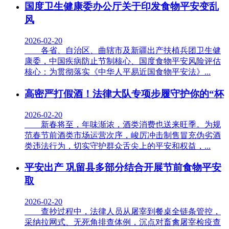
国度卫生健康委办公厅关于印发食物平安变乱
风
2026-02-20
各省、自治区、曲辖市及新疆出产扶植兵团卫生健
康委，中国疾病防止节制核心、国度食物平安风险评估
核心：为贯彻落实《中华人平易近国食物平安法》...
高密严打假酒！法律大队专项步履守护你的“杯
2026-02-20
新春将至，年味渐浓，酒类消费也送来旺季。为规
范春节前酒类市场运营次序，峻厉冲击制售冒充伪劣酒
类违法行为，切实守护群众舌尖上的平安和权益，...
平安出产 巩留县多部分结合开展节前食物平安
取
2026-02-20
查抄过程中，法律人员从屠宰到餐桌全链条管控，
采纳拉网式、无死角排查体例，沉点对畜禽屠宰检疫查