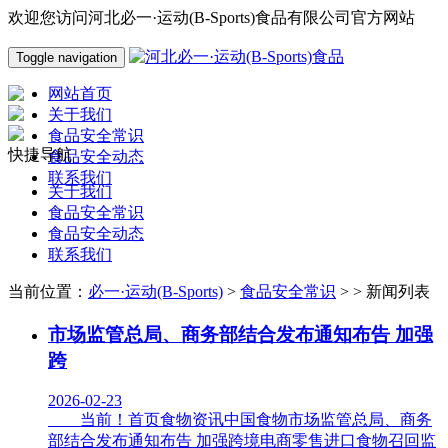
欢迎您访问河北必一·运动(B-Sports)食品有限公司官方网站
Toggle navigation
网站首页
关于我们
食品安全常识
快捷导航
食品安全动态
联系我们
关于我们
食品安全常识
食品安全动态
联系我们
当前位置：
必一·运动(B-Sports)
>
食品安全常识
> > 新闻列表
市场监管总局、商务部结合发布通知布告 加强
跨
2026-02-23
当前！首页食物资讯中国食物市场监管总局、商务
部结合发布通知布告 加强跨境电商零售进口食物召回监