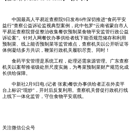
中国最高人平易近查察院9日发布6件深切推进“食药平安
益行”查察公益诉讼监视典型案例，此中包罗“云南省蒙自市人
平易近查察院督促整治收集餐饮预制菜食物平安监管行政公益
诉讼案”。针对入网餐饮办事供给者线下能否规范储存和利用
预制菜、线上能否预制菜等监管难点，查察机关以公开听证等
体例凝结多方共识，鞭策行政机关履职尽责。同时！
食药平安管理是系统工程，处理还需泉源管理。广东查察
机关以案帮推省级处所尺度实施，为粤菜预制菜财产规范化成
长供给保障。
中新社2月9日电 (记者 张素)餐饮办事供给者正在外卖平
台上标识“现炒”，开封后反复利用。查察机关督促行政机行线
上线下一体化监管，守住食物平安底线。
关注微信公众号