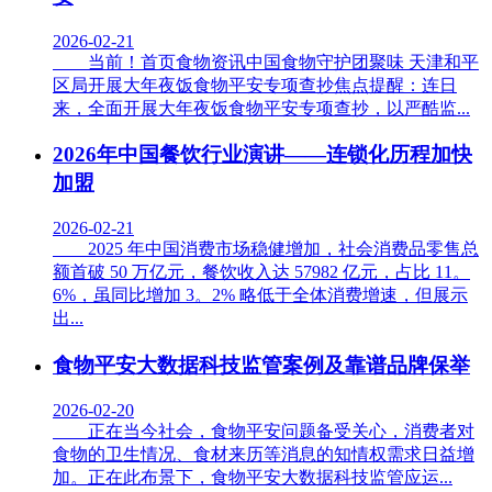
2026-02-21
当前！首页食物资讯中国食物守护团聚味 天津和平
区局开展大年夜饭食物平安专项查抄焦点提醒：连日
来，全面开展大年夜饭食物平安专项查抄，以严酷监...
2026年中国餐饮行业演讲——连锁化历程加快
加盟
2026-02-21
2025 年中国消费市场稳健增加，社会消费品零售总
额首破 50 万亿元，餐饮收入达 57982 亿元，占比 11。
6%，虽同比增加 3。2% 略低于全体消费增速，但展示
出...
食物平安大数据科技监管案例及靠谱品牌保举
2026-02-20
正在当今社会，食物平安问题备受关心，消费者对
食物的卫生情况、食材来历等消息的知情权需求日益增
加。正在此布景下，食物平安大数据科技监管应运...