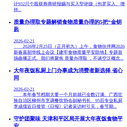
计932只个股获券商研报赐与买入型评级（包罗买入、增
持...
质量办理取专题解锁食物质量办理的5把“金钥
匙
2026-02-21
2026年2月25日（正月初九）上午，食物伙伴网2026
新春嘉韶华线上会议【建牢食物质量平安防地】专题首
场曲播正式。我们将聚焦 质量办理取 ，不谈空泛概念...
大年夜饭私厨上门办事成为消费者新选择 省心
同
2026-02-21
本年春节档期大要一个月前就已全数订满。广西壮
族自治区柳州市烹调餐饮协会副秘书长、95后专业私厨
李成儒近日接管《日报》记者采访时引见，春节期...
守护团聚味 天津和平区局开展大年夜饭食物平
安