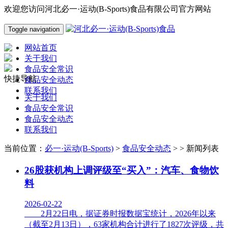
欢迎您访问河北必一·运动(B-Sports)食品有限公司官方网站
Toggle navigation
网站首页
关于我们
食品安全常识
快捷导航
食品安全动态
联系我们
关于我们
食品安全常识
食品安全动态
联系我们
当前位置：
必一·运动(B-Sports)
>
食品安全动态
> > 新闻列表
26股获机构上调评级至“买入”：汽车、食物饮
料
2026-02-22
2月22日电，据证券时报数据宝统计，2026年以来
（截至2月13日），63家机构合计进行了1827次评级，共