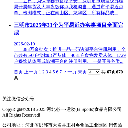
近日，为保障春节食物平安，深圳市市场监视办理
局开展年货及大年夜饭你点我检勾当，通过市平易近点
单、检测模式，正在南山区、龙华区、所有样品成...
三明市2025年33个为平易近办实事项目全面完
成
2026-02-19
388万余批次；推进一品一码逃溯平台注册利用，全
市共有597户食物出产从体、4081户食物发卖从体、1729
户餐饮从体完成逃溯平台的注册利用。 一是开展各类...
首页
上一页
1
2
3
4
5
6
7
下一页
末页
共
67
页
670
条
关注微信公众号
CopyRight©2018-2025 河北必一·运动(B-Sports)食品有限公司
All Rights Reserved!
公司地址：河北省邯郸市大名县王村乡食品工业园区 销售热