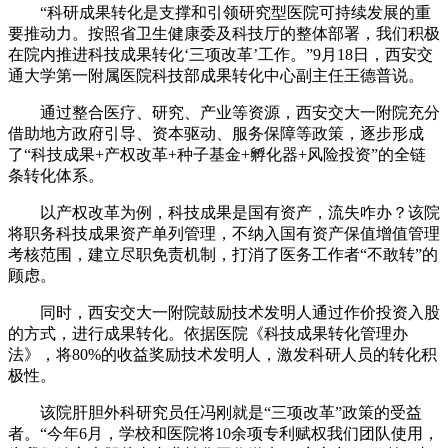
“科研成果转化是支撑和引领研究型医院可持续发展的重
要推动力。按照省卫生健康委及科技厅的整体部署，我们积极
在院内推进科技成果转化‘三项改革’工作。”9月18日，西安交
通大学第一附属医院科技部成果转化中心副主任王德普说。
通过整合医疗、研究、产业等资源，西安交大一附院充分
借助地方政府引导、资本驱动、服务保障等政策，逐步形成
了“科技成果+产权改革+种子基金+孵化器+风险投资”的全链
条转化体系。
以产权改革为例，科技成果是国有资产，流失咋办？该院
将职务科技成果资产单列管理，不纳入国有资产保值增值管理
考核范围，建立尽职免责机制，打消了医务工作者“不敢转”的
顾虑。
同时，西安交大一附院鼓励技术发明人通过作价投资入股
的方式，进行成果转化。依据医院《科技成果转化管理办
法》，将80%的收益奖励技术发明人，激发科研人员的转化积
极性。
该院肝胆外科研究员任冯刚就是“三项改革”政策的受益
者。“今年6月，学校和医院将10余项专利赋权我们团队使用，