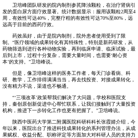
卫培峰团队研发的院内制剂参芪降浊颗粒，在治疗肾病引
发的蛋白尿方面疗效显著。统计数据显示：服用该颗粒2周至4
周，有效性可达40%，完整疗程的有效性可达70%至80%，远
远高于目前的西药疗效。
药效虽好，由于是院内制剂，院外患者使用受到了限
制。“医疗领域的成果转化有其特殊性，特别是新药研发，从
药物筛选到进行各种动物实验，再到临床申请、临床试验，最
后到上市，过程十分复杂，需要大量时间，也需要‘耐心资
本’的支持。”卫培峰说。
但是，像卫培峰这样的医务工作者，每天门诊看病、科
研、教学，工作排得满满当当，再去找投资、对接成果转化，
没有精力不说，渠道也不畅通。
“‘三项改革’政策帮我们解决了大问题，学校和医院支
持，秦创原创新促进中心帮忙联系，让我们接触到了大量投资
机构，推进下一步转化工作也更有把握了。”卫培峰说。
陕西中医药大学第二附属医院科研科科长张霞婧介绍，今
年以来，医院出台了推进科技成果转化的系列管理办法，从成
果赋权、收益分配、职称评定等方面加大对科研人员的支持力