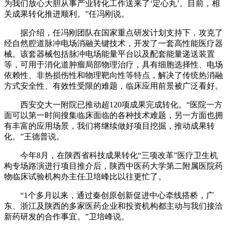
为我们放心大胆从事产业转化工作送来了‘定心丸’。目前，相
关成果转化推进顺利。”任冯刚说。
据介绍，任冯刚团队在国家重点研发计划支持下，攻克了
经自然腔道脉冲电场消融关键技术，开发了一套高性能医疗器
械。该套器械包括脉冲电场能量平台以及配套能量递送装置
等，可用于消化道肿瘤局部物理治疗，具有细胞选择性、电场
依赖性、非热损伤性和物理靶向性等特点，解决了传统热消融
方式安全性、有效性受限的难题，临床应用前景被广泛看好。
西安交大一附院已推动超120项成果完成转化。“医院一方
面可以第一时间搜集临床面临的各种技术难题，另一方面也拥
有丰富的应用场景，我们将继续做好项目挖掘，推动成果转
化。”王德普说。
今年8月，在陕西省科技成果转化“三项改革”医疗卫生机
构专场路演进行项目推介后，陕西中医药大学第二附属医院药
物临床试验机构办主任卫培峰比以往更忙了。
“1个多月以来，通过秦创原创新促进中心牵线搭桥，广
东、浙江及陕西的多家医药企业和投资机构都主动与我们接洽
新药研发的合作事宜。”卫培峰说。