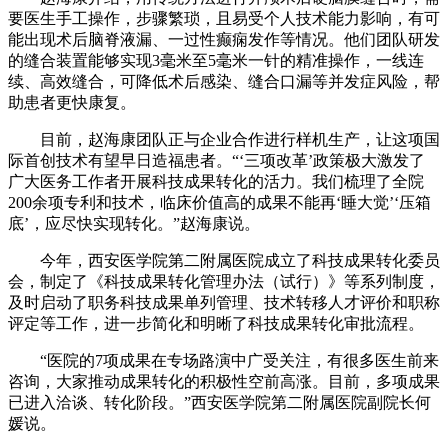
要医生手工操作，步骤繁琐，且易受个人技术能力影响，有可
能出现术后脑脊液漏、一过性癫痫发作等情况。他们团队研发
的缝合装置能够实现3毫米至5毫米一针的精准操作，一线连
续、高效缝合，可降低术后感染、缝合口漏等并发症风险，帮
助患者更快康复。
目前，赵海康团队正与企业合作进行样机生产，让这项国
际首创技术有望早日造福患者。“‘三项改革’政策极大激发了
广大医务工作者开展科技成果转化的活力。我们梳理了全院
200余项专利和技术，临床价值高的成果不能再‘睡大觉’‘压箱
底’，应尽快实现转化。”赵海康说。
今年，西安医学院第二附属医院成立了科技成果转化委员
会，制定了《科技成果转化管理办法（试行）》等系列制度，
及时启动了职务科技成果单列管理、技术转移人才评价和职称
评定等工作，进一步简化和明晰了科技成果转化审批流程。
“医院的7项成果在专场路演中广受关注，有很多医生前来
咨询，大家推动成果转化的积极性空前高涨。目前，多项成果
已进入洽谈、转化阶段。”西安医学院第二附属医院副院长何
媛说。