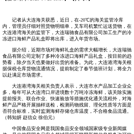
记者从大连海关获悉，近日，在-20℃的海关监管冷库
内，管理员仔细对照货物明细单，叉车司机繁忙运送货物，在
大连港湾海关的监管下，大连瑞驰食品有限公司加工生产的冷
冻进口海鲜产品礼盒即将出库，进入年货市场。
据介绍，近期市场对海鲜礼盒的需求大幅增长，大连瑞驰
食品有限公司定制了多种冷冻进口海鲜产品礼盒，按目前的趋
势看，除夕当天也要做好出货的准备。为此，大连港湾海关根
据保税仓库货物流通情况，提前制定了春节值班计划，将全力
以赴满足市场需求。
大连港湾海关相关负责人表示，大连市水产品加工企业众
多，每年可从大连湾口岸进境数十万吨冷冻海鲜，该关除实施
提前报关、联合作业、快速验放等措施优化通关流程外，对海
鲜产品严格开展抽样送检，检测药物残留、理化性质等方面是
否符合标准，实时监测海鲜存储仓库温度，不合格食品流通。
（韩知妍 赵信众 徐伯元）
中国食品安全网是我国食品安全领域国家级专业新闻媒