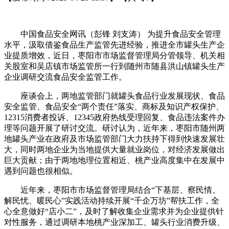
中国食品安全网讯（彭锋 刘支涛） 为提升食品安全管理
水平，汲取借鉴食品生产监管先进经验，推进全市罐头生产企
业提质增效，近日，枣阳市市场监督管理局分管领导、机关相
关股室和吴店镇市场监管所一行到随州市随县洪山镇罐头生产
企业调研交流食品安全监管工作。
座谈会上，两地监管部门就罐头食品行业发展现状、食品
安全监管、食品安全“两个责任”落实、商标及知识产权保护、
12315消费者投诉、12345政府热线受理回复、食品违法案件办
理等问题开展了研讨交流。研讨认为，近年来，枣阳市随州两
地罐头产业在政府及市场监管部门大力扶持下得到快速发展壮
大，同时两地企业为当地提供大量就业岗位，对经济发展做出
巨大贡献；由于两地地理位置相近、桃产业高度集中在发展中
遇到问题也很相似。
近年来，枣阳市市场监督管理局结合“下基层、察民情、
解民忧、暖民心”实践活动持续开展“千企万坊”帮扶工作，全
心全意做好“店小二”，及时了解收集企业需求并为企业提供针
对性服务，通过调研本地桃产业深加工、罐头行业消费升级、