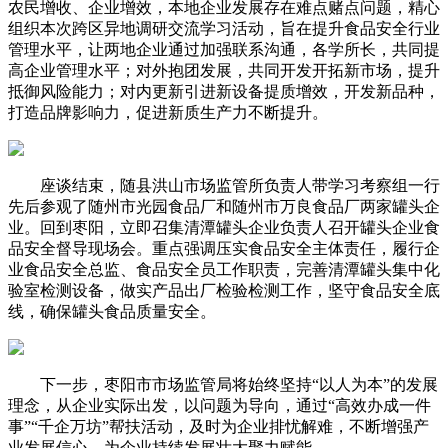
农民增收、企业增效，本地企业发展存在难点赌点问题，精心
组织本次跨区异地调研交流学习活动，旨在提升食品安全行业
管理水平，让两地企业通过加强联系沟通，各学所长，共同提
高企业管理水平；对外抱团发展，共同开发开拓新市场，提升
抵御风险能力；对内更新引进新设备提质增效，开发新品种，
打造品牌影响力，促进新质生产力不断提升。
座谈结束，随县洪山市场监管所负责人带学习考察组一行
先后参观了随州市光园食品厂和随州市万良食品厂两家罐头企
业。回到枣阳，立即召集清潭罐头企业负责人召开罐头企业食
品安全督导现场会。重点强调压实食品安全主体责任，履行企
业食品安全总监、食品安全员工作职责，完善清潭罐头集中化
验室检测设备，做实产品出厂检验检测工作，坚守食品安全底
线，确保罐头食品质量安全。
下一步，枣阳市市场监管局将始终坚持“以人为本”的发展
理念，从企业实际出发，以问题为导向，通过“高效办成一件
事”“千企万坊”帮扶活动，及时为企业排忧解难，不断增强产
业发展信心，为企业持续发展壮大聚力赋能。