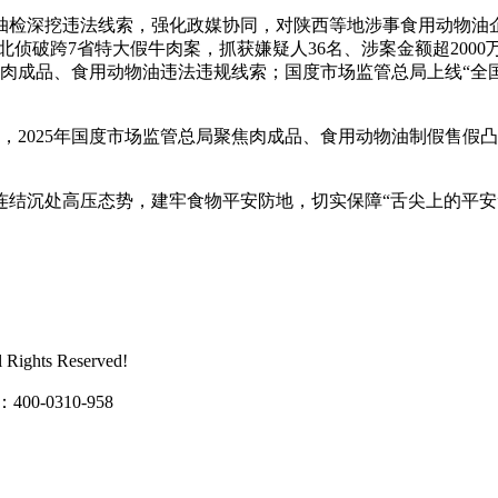
检深挖违法线索，强化政媒协同，对陕西等地涉事食用动物油企
北侦破跨7省特大假牛肉案，抓获嫌疑人36名、涉案金额超20
供给肉成品、食用动物油违法违规线索；国度市场监管总局上线“
2025年国度市场监管总局聚焦肉成品、食用动物油制假售假凸
沉处高压态势，建牢食物平安防地，切实保障“舌尖上的平安
ghts Reserved!
0310-958