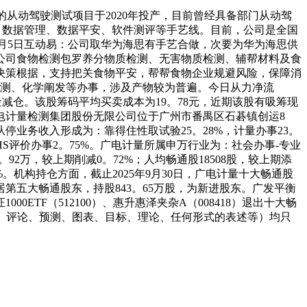
公司的从动驾驶测试项目于2020年投产，目前曾经具备部门从动驾
M、数据管理、数据平安、软件测评等手艺线。目前，公司是全国
9月5日互动易：公司取华为海思有手艺合做，次要为华为海思供
。公司食物检测包罗养分物质检测、无害物质检测、辅帮材料及食
决策根据，支持把关食物平安，帮帮食物企业规避风险，保障消
容检测、化学阐发等办事，涉及产物较为普遍。今日从力净流
力资金减仓。该股筹码平均买卖成本为19。78元，近期该股有吸筹现
电计量检测集团股份无限公司位于广州市番禺区石碁镇创运8
从停业务收入形成为：靠得住性取试验25。28%，计量办事23。
，EHS评价办事2。75%。广电计量所属申万行业为：社会办事-专业
2万，较上期削减0。72%；人均畅通股18508股，较上期添
51%。机构持仓方面，截止2025年9月30日，广电计量十大畅通股
位居第五大畅通股东，持股843。65万股，为新进股东。广发平衡
00ETF（512100）、惠升惠泽夹杂A（008418）退出十大畅
、评论、预测、图表、目标、理论、任何形式的表述等）均只