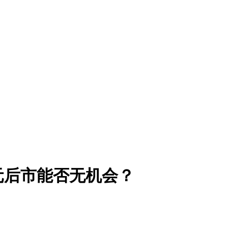
亿元后市能否无机会？