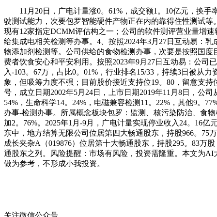
11月20日，广电计量涨0。61%，成交额1。10亿元，换手率
驶测试能力，次要包罗智能硬件产物正在内的靠得住性测试等。
现有12家指定DCMM评估构之一；公司的软件测评营业量增速
给集成电相关检测等办事。4、按照2024年3月27日互动
物添加剂检测等。公司供给的食物检测办事，次要是按照国度
费者饮食安心和平安利用。按照2023年9月27日互动易：
入-103。67万，占比0。01%，行业排名15/33，持续3日
象，但吸筹力度不强；目前股价接近支持位19。80，留意支
号，成立日期2002年5月24日，上市日期2019年11月8
54%，生命科学14。24%，电磁兼容检测11。22%，其他9。
办事-检测办事。所属概念板块包罗：监测、核污染防治、食物检测
加2。76%。2025年1月-9月，广电计量实现停业收入24。16
东中，地方结算无限公司位居第四大畅通股东，持股966。75万股
成长夹杂A（019876）位居第十大畅通股东，持股295。83万股
通股东之列。风险提醒：市场有风险，投资需隆重。本文为A
做为参考，不形成小我投资。
关注微信公众号