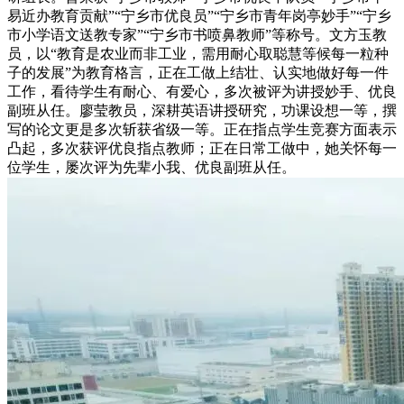
易近办教育贡献”“宁乡市优良员”“宁乡市青年岗亭妙手”“宁乡
市小学语文送教专家”“宁乡市书喷鼻教师”等称号。文方玉教
员，以“教育是农业而非工业，需用耐心取聪慧等候每一粒种
子的发展”为教育格言，正在工做上结壮、认实地做好每一件
工作，看待学生有耐心、有爱心，多次被评为讲授妙手、优良
副班从任。廖莹教员，深耕英语讲授研究，功课设想一等，撰
写的论文更是多次斩获省级一等。正在指点学生竞赛方面表示
凸起，多次获评优良指点教师；正在日常工做中，她关怀每一
位学生，屡次评为先辈小我、优良副班从任。