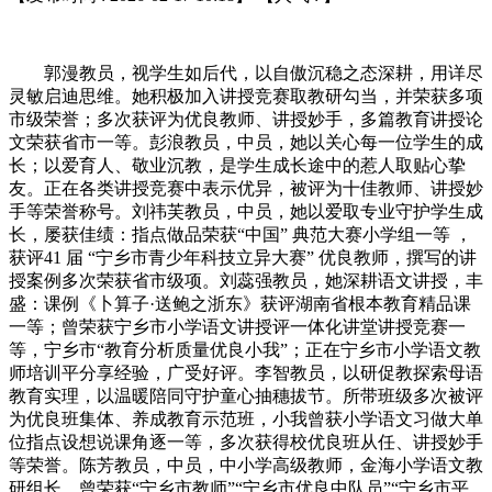
郭漫教员，视学生如后代，以自傲沉稳之态深耕，用详尽
灵敏启迪思维。她积极加入讲授竞赛取教研勾当，并荣获多项
市级荣誉；多次获评为优良教师、讲授妙手，多篇教育讲授论
文荣获省市一等。彭浪教员，中员，她以关心每一位学生的成
长；以爱育人、敬业沉教，是学生成长途中的惹人取贴心挚
友。正在各类讲授竞赛中表示优异，被评为十佳教师、讲授妙
手等荣誉称号。刘祎芙教员，中员，她以爱取专业守护学生成
长，屡获佳绩：指点做品荣获“中国” 典范大赛小学组一等 ，
获评41 届 “宁乡市青少年科技立异大赛” 优良教师，撰写的讲
授案例多次荣获省市级项。刘蕊强教员，她深耕语文讲授，丰
盛：课例《卜算子·送鲍之浙东》获评湖南省根本教育精品课
一等；曾荣获宁乡市小学语文讲授评一体化讲堂讲授竞赛一
等，宁乡市“教育分析质量优良小我”；正在宁乡市小学语文教
师培训平分享经验，广受好评。李智教员，以研促教探索母语
教育实理，以温暖陪同守护童心抽穗拔节。所带班级多次被评
为优良班集体、养成教育示范班，小我曾获小学语文习做大单
位指点设想说课角逐一等，多次获得校优良班从任、讲授妙手
等荣誉。陈芳教员，中员，中小学高级教师，金海小学语文教
研组长。曾荣获“宁乡市教师”“宁乡市优良中队员”“宁乡市平